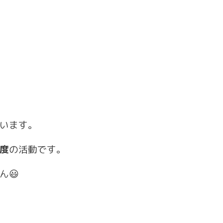
います。
度
の活動です。
ん😃