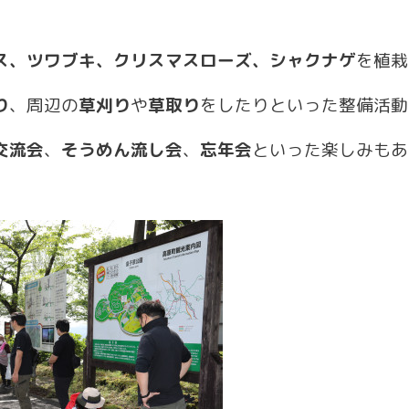
ス、ツワブキ、クリスマスローズ、シャクナゲ
を植栽
り
、周辺の
草刈り
や
草取り
をしたりといった整備活動
交流会
、
そうめん流し会
、
忘年会
といった楽しみもあ