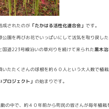
結成されたのが
「
たかはる活性化連合会
」
です。
原公園を再びお花でいっぱいにして活気を取り戻した
と国道223号線沿いの草刈りを続けて来られた
黒木治
頂いたたくさんの球根を約６０人という大人数で植栽
いプロジェクト」
の始まりです。
活動の中で、約４０年前から町民の皆さんが毎年植栽