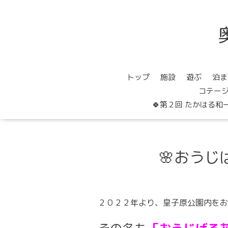
トップ
施設
遊ぶ
泊ま
コテー
🍀第２回 たかはる和
🌸おう
２０２２年より、皇子原公園内をお