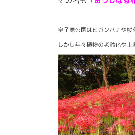
その名も
「おうじばる
皇子原公園はヒガンバナや桜
しかし年々植物の老齢化や土