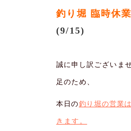
釣り堀 臨時休
(9/15
)
誠に申し訳ございま
足のため
、
本日の
釣り堀の営業
きます。